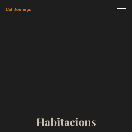
Cal Domingo
H
a
b
i
t
a
c
i
o
n
s