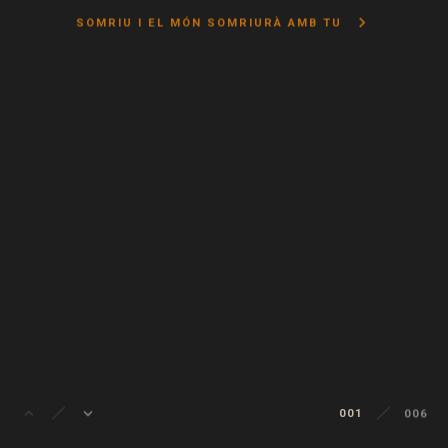
keyboard_arrow_right
SOMRIU I EL MÓN SOMRIURÀ AMB TU
keyboard_arrow_up
keyboard_arrow_down
001
006
002