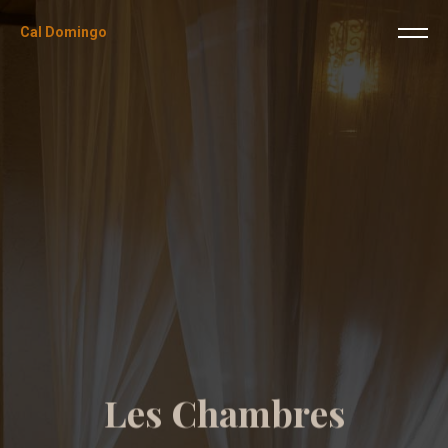
Cal Domingo
L
e
s
C
h
a
m
b
r
e
s