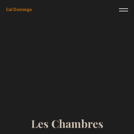
Cal Domingo
L
e
s
C
h
a
m
b
r
e
s