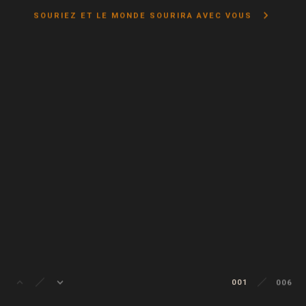
keyboard_arrow_right
SOURIEZ ET LE MONDE SOURIRA AVEC VOUS
keyboard_arrow_up
keyboard_arrow_down
001
006
002